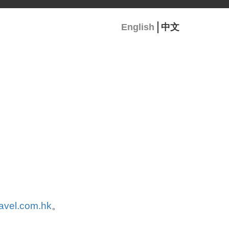
English
中文
ravel.com.hk
。