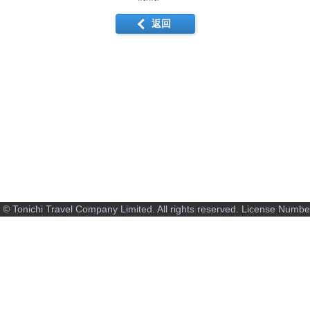
返回
 © Tonichi Travel Company Limited.
All rights reserved. License Numb